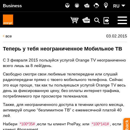
Business
RU
все
03.02.2015
Теперь у тебя неограниченное Мобильное ТВ
С 3 февраля 2015 пользуйся услугой Orange TV неограниченно
всего лишь за 8 лей/день.
Свободно смотри свои любимые телепередачи или слушай
радиопередачи прямо с твоего мобильного телефона. Сейчас
это еще проще, так как ты пользуешься услугой Orange TV весь
день за фиксированную цену, без оплаты интернет-трафика,
потребляемого при просмотре телеканалов.
Также, для неограниченного доступа в течении целого месяца,
активируй опцию “безлимитное ТВ” с ежемесячной платой 40
лей.
Набери
,если ты клиент PrePay, или
, если ты
*100*35#
*100*141#
клиент Abonament.