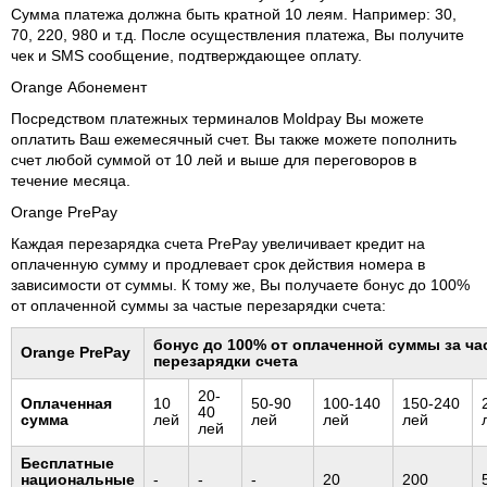
Сумма платежа должна быть кратной 10 леям. Например: 30,
70, 220, 980 и т.д. После осуществления платежа, Вы получите
чек и SMS сообщение, подтверждающее оплату.
Orange Абонемент
Посредством платежных терминалов Moldpay Вы можете
оплатить Ваш ежемесячный счет. Вы также можете пополнить
счет любой суммой от 10 лей и выше для переговоров в
течение месяца.
Orange PrePay
Каждая перезарядка счета PrePay увеличивает кредит на
оплаченную сумму и продлевает срок действия номера в
зависимости от суммы. К тому же, Вы получаете бонус до 100%
от оплаченной суммы за частые перезарядки счета:
бонус до 100% от оплаченной суммы за ча
Orange PrePay
перезарядки счета
20-
Оплаченная
10
50-90
100-140
150-240
40
сумма
лей
лей
лей
лей
лей
Бесплатные
национальные
-
-
-
20
200