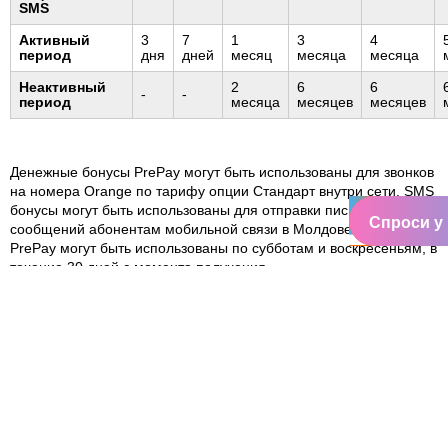
SMS
Активный
3
7
1
3
4
период
дня
дней
месяц
месяца
месяца
Неактивный
2
6
6
-
-
период
месяца
месяцев
месяцев
Денежные бонусы PrePay могут быть использованы для звонков
на номера Orange по тарифу опции Стандарт внутри сети. SMS
бонусы могут быть использованы для отправки письменных
Спроси у
сообщений абонентам мобильной связи в Молдове. Все бонусы
PrePay могут быть использованы по субботам и воскресеньям, в
течение 30 дней с момента получения.
Бесплатные национальные SMS сообщения, полученные при
перезарядке от 100 лей и выше, могут быть использованы
ежедневно, в течение 30 дней с момента пополнения счета.