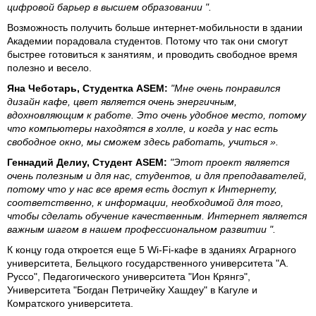
цифровой барьер в высшем образовании ".
Возможность получить больше интернет-мобильности в здании
Академии порадовала студентов. Потому что так они смогут
быстрее готовиться к занятиям, и проводить свободное время
полезно и весело.
Яна Чеботарь, Студентка ASEM:
"Мне очень понравился
дизайн кафе, цвет является очень энергичным,
вдохновляющим к работе. Это очень удобное место, потому
что компьютеры находятся в холле, и когда у нас есть
свободное окно, мы сможем здесь работать, учиться ».
Геннадий Делиу, Студент ASEM:
"Этот проект является
очень полезным и для нас, студентов, и для преподавателей,
потому что у нас все время есть доступ к Интернету,
соответственно, к информации, необходимой для того,
чтобы сделать обучение качественным. Интернет является
важным шагом в нашем профессиональном развитии ".
К концу года откроется еще 5 Wi-Fi-кафе в зданиях Аграрного
университета, Бельцкого государственного университета "А.
Руссо", Педагогического университета "Ион Крянгэ",
Университета "Богдан Петричейку Хашдеу" в Кагуле и
Комратского университета.