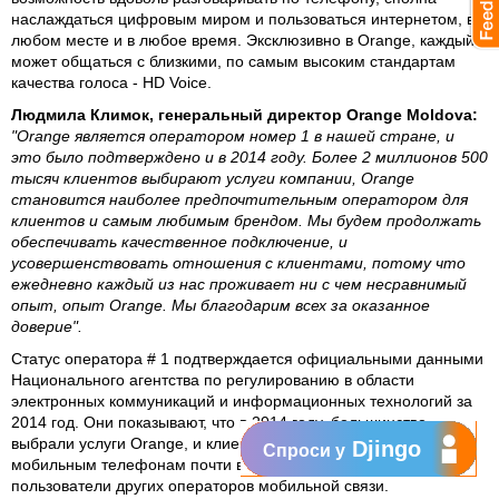
наслаждаться цифровым миром и пользоваться интернетом, в
любом месте и в любое время. Эксклюзивно в Orange, каждый
может общаться с близкими, по самым высоким стандартам
качества голоса - HD Voice.
Людмила Климок, генеральный директор Orange
Moldova:
"Orange является оператором номер 1 в нашей стране, и
это было подтверждено и в 2014 году. Более 2 миллионов 500
тысяч клиентов выбирают услуги компании, Orange
становится наиболее предпочтительным оператором для
клиентов и самым любимым брендом. Мы будем продолжать
обеспечивать качественное подключение, и
усовершенствовать отношения с клиентами, потому что
ежедневно каждый из нас проживает ни с чем несравнимый
опыт, опыт Orange. Мы благодарим всех за оказанное
доверие".
Статус оператора # 1 подтверждается официальными данными
Национального агентства по регулированию в области
электронных коммуникаций и информационных технологий за
2014 год. Они показывают, что в 2014 году, большинство
выбрали услуги Orange, и клиенты компании говорили по
Djingo
Спроси у
мобильным телефонам почти в два раза больше, чем
пользователи других операторов мобильной связи.