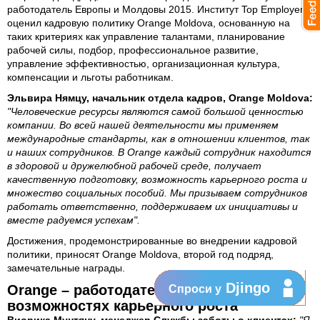
работодатель Европы и Молдовы 2015. Институт Top Employers
оценил кадровую политику Orange Moldova, основанную на
таких критериях как управление талантами, планирование
рабочей силы, подбор, профессиональное развитие,
управление эффективностью, организационная культура,
компенсации и льготы работникам.
Эльвира Нямцу, начальник отдела кадров, Orange Moldova:
"Человеческие ресурсы являются самой большой ценностью
компании. Во всей нашей деятельности мы применяем
международные стандарты, как в отношении клиентов, так
и наших сотрудников. В Orange каждый сотрудник находится
в здоровой и дружелюбной рабочей среде, получает
качественную подготовку, возможность карьерного роста и
множество социальных пособий. Мы призываем сотрудников
работать ответственно, поддерживаем их инициативы и
вместе радуемся успехам".
Достижения, продемонстрированные во внедрении кадровой
политики, приносят Orange Moldova, второй год подряд,
замечательные награды.
Djingo
Orange – работодатель # 1 в
Спроси у
возможностях карьерного роста
Виорика Мунтяну, менеджер Службы заботы о клиентах:
"Я