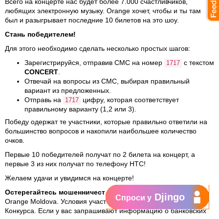
Всего на концерте нас будет более 7.000 счастливчиков,
любящих электронную музыку. Orange хочет, чтобы и ты там
был и разыгрывает последние 10 билетов на это шоу.
Стань победителем!
Для этого необходимо сделать несколько простых шагов:
Зарегистрируйся, отправив СМС на номер
с текстом
1717
CONCERT
.
Отвечай на вопросы из СМС, выбирая правильный
вариант из предложенных.
Отправь на
цифру, которая соответствует
1717
правильному варианту (1,2 или 3).
Победу одержат те участники, которые правильно ответили на
большинство вопросов и накопили наибольшее количество
очков.
Первые 10 победителей получат по 2 билета на концерт, а
первые 3 из них получат по телефону HTC!
Желаем удачи и увидимся на концерте!
Остерегайтесь мошенничества!
Этот конкурс проводится
Djingo
Спроси у
Orange Moldova. Условия участия изложены в Регламенте
Конкурса. Если у вас запрашивают информацию о банковских