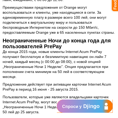
Преимуществами предложения от Orange могут
воспользоваться и клиенты, уже находящиеся в сети. За
единовременную плату в размере всего 100 лей, они могут
подключиться к виртуальному миру и пользоваться
беспроводным Интернетом на скорости до 150 Мбит/с,
предоставляемым Orange уже в 65 населенных пунктах страны.
Неограниченные Ночи до конца года для
пользователей PrePay
До конца 2015 года, новые клиенты Internet Acum PrePay
получают бесплатную и безлимитную навигацию он-лайн 7
ночей, каждый месяц (с 00:00 до 08:00), с новой опцией
„
Неограниченные Ночи 1 Неделю
”. Опция предлагается при
пополнении счета минимум на 50 лей в соответствующем
месяце.
Предложение действует при активации карточки Internet Acum
PrePay в период 16 июня - 25 августа 2015.
Пользователи, которые уже являются владельцами карточек
Internet Acum PrePay, могут воспользоваться новой опцией
Djingo
Спроси у
„
Неограниченные Ночи 1 Неделю
” по промоциональной цене
50 лей до 25 августа.