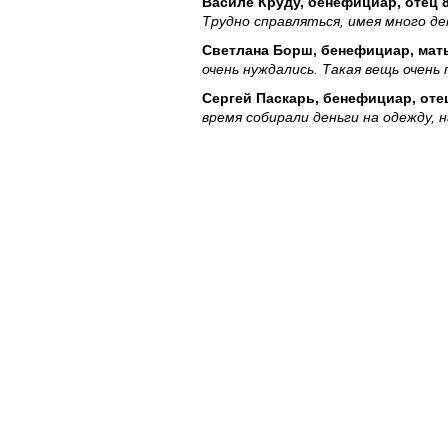
Василе Круду, бенефициар, отец 8
Трудно справляться, имея много де
Светлана Борш, бенефициар, мать 
очень нуждались. Такая вещь очень
Сергей Паскарь, бенефициар, отец
время собирали деньги на одежду, 
позволяли. Спасибо большое Фонду
Парасковья Субцирелу, мать 5 дет
нетерпеньем. У нас была маленька
последнее время.»
Сотрудники компании Orange по тра
«Нам не все равно», они отправляют
волонтеры Orange еще раз доказыва
Анна Ротарь, волонтер Orange:
«У
также считаю, что, участвуя в та
Оксана Нигай, волонтер Orange:
«
добровольно участвуя в акциях. Не
считаем, что наш вклад очень важе
Фонд Orange Moldova был создан в 2
социальной поддержки, культуры и о