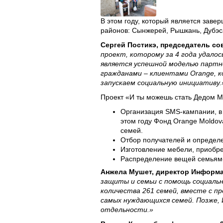
В этом году, который является зав
районов: Cынжерей, Рышкань, Дубэс
Сергей Постикэ, председатель со
проект, которому за 4 года удало
является успешной моделью партн
гражданами – клиентами Orange, к
запускаем социальную инициативу.
Проект «И ты можешь стать Дедом М
Организация SMS-кампании, в 
этом году Фонд Orange Moldov
семей.
Отбор получателей и определе
Изготовление мебели, приобре
Распределение вещей семьям-
Анжела Мушет, директор Информа
защиты и семьи с помощь социальн
количества 261 семей, вместе с п
самых нуждающихся семей. Позже,
отдельности.»