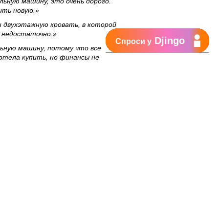
льную машину, это очень дорого.
ить новую.»
и двухэтажную кровать, в которой
е недостаточно.»
Djingo
Спроси у
ьную машину, потому что все
хотела купить, но финансы не
»
сюрпризом, который мы ждали с
приходилось стирать руками
В рамках волонтерской программы
. Участвуя в проектах фонда,
вселить веру в завтрашний день. Я
перспективное будущее.»
кта Фонда OrangeMoldova,
 действительно не все равно, и мы
роектов в области здравоохранения,