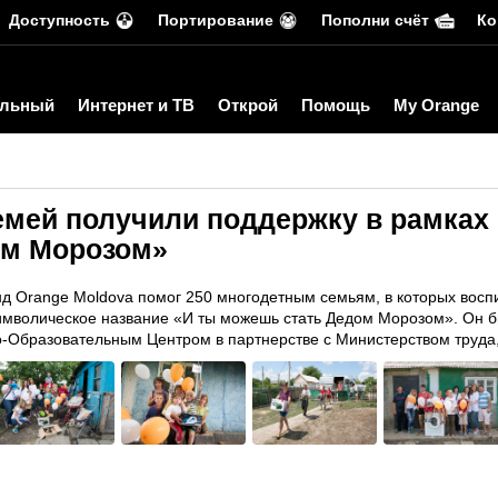
Доступность
Портирование
Пополни счёт
Ко
льный
Интернет и ТВ
Открой
Помощь
My Orange
емей получили поддержку в рамках 
ом Морозом»
нд Orange Moldova помог 250 многодетным семьям, в которых восп
символическое название «И ты можешь стать Дедом Морозом». Он 
Образовательным Центром в партнерстве с Министерством труда,