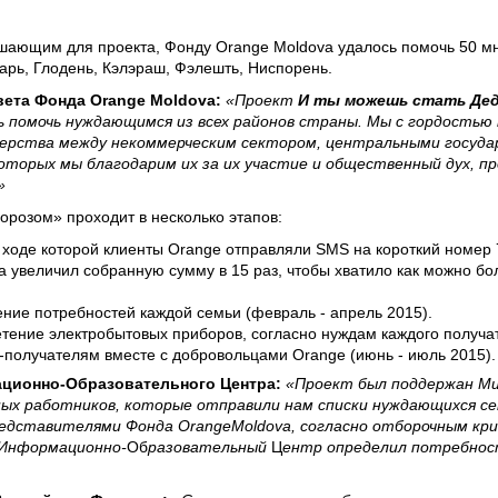
ершающим для проекта, Фонду Orange Moldova удалось помочь 50 
арь, Глодень, Кэлэраш, Фэлешть, Ниспорень.
вета Фонда Orange
Moldova:
«Проект
И ты можешь стать Де
сь помочь нуждающимся из всех районов страны. Мы с гордость
ерства между некоммерческим сектором, центральными госуда
оторых мы благодарим их за их участие и общественный дух, пр
»
орозом» проходит в несколько этапов:
ходе которой клиенты Orange отправляли SMS на короткий номер 7
a увеличил собранную сумму в 15 раз, чтобы хватило как можно 
ние потребностей каждой семьи (февраль - апрель 2015).
тение электробытовых приборов, согласно нуждам каждого получат
получателям вместе с добровольцами Orange (июнь - июль 2015).
ционно-Образовательного Центра:
«Проект был поддержан Ми
ых работников, которые отправили нам списки нуждающихся сем
редставителями Фонда OrangeMoldova, согласно отборочным кр
 Информационно-
Об
разовательный
Ц
ентр определил потребност