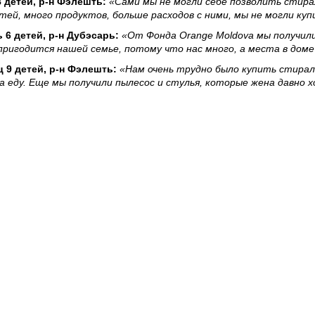
 детей, р-н Фэлешть:
«Сами мы не могли себе позволить стира
тей, много продуктов, больше расходов с ними, мы не могли куп
6 детей, р-н Дубэсарь:
«От Фонда Orange Moldova мы получил
 пригодится нашей семье, потому что нас много, а места в дом
 9 детей, р-н Фэлешть:
«Нам очень трудно было купить стирал
на еду. Еще мы получили пылесос и стулья, которые жена давно 
 Orange, которые оказали нам помощь, в которой мы нуждались.
ей, р-н Кэлэраш:
«Стиральная машина стала для нас большим 
я стиральная машина, но она была поломана и текла, поэтому 
диции участвуют в проекте «И ты можешь стать Дедом Морозом». 
ся в семьи получателей, чтобы распределить пожертвованные вещи
ют свою социальную ответственность и общественный дух.
 нас есть возможность подарить улыбку обездоленным людям и 
ких проектах, мы можем помочь детям иметь более светлое и 
Мы с радостью помогаем участникам благотворительного прое
 первый раз мы принимаем участие в проектах такого рода. Нам
н.»
009 году. С момента своего создания, Фонд реализовал около 50 п
бразования, которые помогли около 180.000 человек.