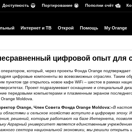
Доступность
Портирование
Пополни счёт
Ко
льный
Интернет и ТВ
Открой
Помощь
My Orange
– несравненный цифровой опыт для
оператором, который, через проекты Фонда Orange подтверждает 
внедряя цифровые компоненты во всевозможных отраслях. Таким о
м пунктом где открылось новое кафе WiFi – шестое в рамках наци
университетах. Проект подразумевает оснащение и специальный ди
ение передовыми компьютерами и плазменным экраном последнего 
т Orange Moldova.
ректор Orange, Член Совета Фонда Orange Moldova:
«В настоя
и областями и сельское хозяйство вступило в цифровую эпоху. 
чения, решений, которые работают на базе Интернета, позво
льку Аграрный университет является единственным учреждением
важного сектора национальной экономики, мы решили открыть ш