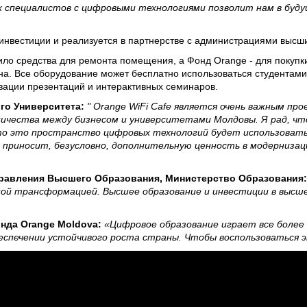
х специалистов с цифровыми технологиями позволит нам в буд
 инвестиции и реализуется в партнерстве с администрациями высш
ло средства для ремонта помещения, а Фонд Orange - для покупки
на. Все оборудование может бесплатно использоваться студентами
низации презентаций и интерактивных семинаров.
го Университета:
" Orange WiFi Cafe является очень важным п
ичества между бизнесом и университетами Молдовы. Я рад, чт
 что это пространство цифровых технологий будет использоват
e приносит, безусловно, дополнительную ценность в модернизац
равления Высшего Образования, Министерство Образования:
ной трансформацией. Высшее образование и инвестиции в высше
нда Orange Moldova:
«Цифровое образование играет все более 
еспечении устойчивого роста страны. Чтобы воспользоваться 