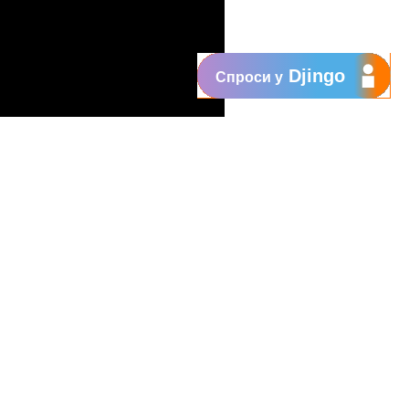
Djingo
Спроси у