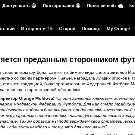
Доступность
Портирование
Пополни счёт
Ко
льный
Интернет и ТВ
Открой
Помощь
My Orange
ляется преданным сторонником фу
 сторонником футбола, самого любимого вида спорта жителей Мо
местно со своим партнером- Huawei, наградила лучших игроков и 
е, ставшее традицией, было организованно Федерацией Футбола 
ла, прошла в торжественной обстановке.
иректор Orange Moldova:
"Спорт является ключевым элементом
тнером молдавской Федерации Футбола. Для нас стало традицие
правдывать ожидания болельщиков, предоставляя качественный
 международных соревнованиям, организуя тематические конкур
участие. Таким образом мы подтверждаем свои стратегически
а - сблизить каждого к тому, что для него важно”.