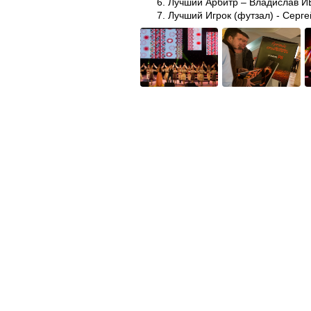
Лучший Арбитр – Владислав 
Лучший Игрок (футзал) - Серг
Лучший Игрок (пляжный футбол
Лучший Игрок (среди женщин)
Лучший Тренер – Юрий ОСИПЕН
Лучший молдавский Игрок (взр
Алексей КОШЕЛЕВ, вратарь Sheriff
играющие на этой же позиции, пока
Юрий ОСИПЕНКО, тренер Milsami O
своеобразный стимул, чтобы рабо
За все 8 лет сотрудничества, Orang
Среди них Кубок Молдовы Orangе и
Об Orange Moldova