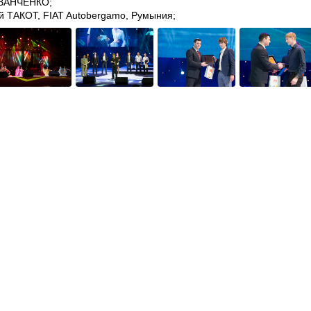
ИВАНЧЕНКО;
ей ТАКОТ, FIAT Autobergamo, Румыния;
) - Андрей НЕГАРА, Спортивный Клуб Djoker;
 - Елена ПОРОЖНЮК, Kubanochka Russia;
КО, Milsami Orhei;
ослые).
 Tiraspol:
„Этот приз стал для меня неожиданостью, поскольку
зали отличные результаты во время матчей. Я рад и в то же вр
rhei:
„ Я очень рад что получил такую награду, кстати, первую 
тать еще усерднее.”
e Moldova и Молдавская федерация футбола осуществили ряд важн
 Суперкубок Молдовы Orangе.