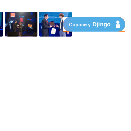
Djingo
Спроси у
 многие спортсмены других клубов,
емя удивлён. ”.
за всю свою карьеру. Для меня это
ых для молдавского спорта проектов.