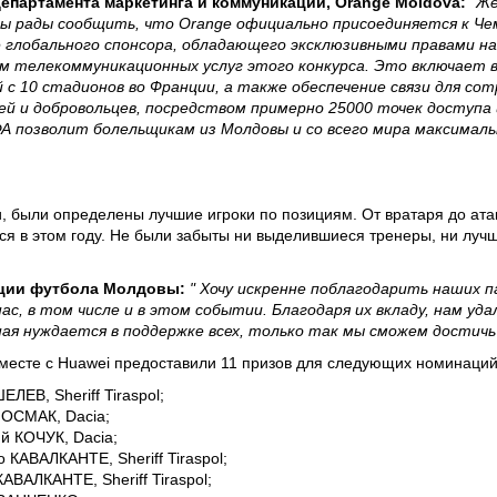
партамента маркетинга и коммуникаций, Orange Moldova:
"Ж
 рады сообщить, что Orange официально присоединяется к Че
е глобального спонсора, обладающего эксклюзивными правами н
 телекоммуникационных услуг этого конкурса. Это включает 
 с 10 стадионов во Франции, а также обеспечение связи для со
ей и добровольцев, посредством примерно 25000 точек доступа
ФА позволит болельщикам из Молдовы и cо всего мира максима
, были определены лучшие игроки по позициям. От вратаря до ат
я в этом году. Не были забыты ни выделившиеся тренеры, ни лучш
ации футбола Молдовы:
" Хочу искренне поблагодарить наших п
ас, в том числе и в этом событии. Благодаря их вкладу, нам у
ная нуждается в поддержке всех, только так мы сможем достичь
вместе с Huawei предоставили 11 призов для следующих номинаций
ЛЕВ, Sheriff Tiraspol;
ПОСМАК, Dacia;
й КОЧУК, Dacia;
КАВАЛКАНТЕ, Sheriff Tiraspol;
ВАЛКАНТЕ, Sheriff Tiraspol;