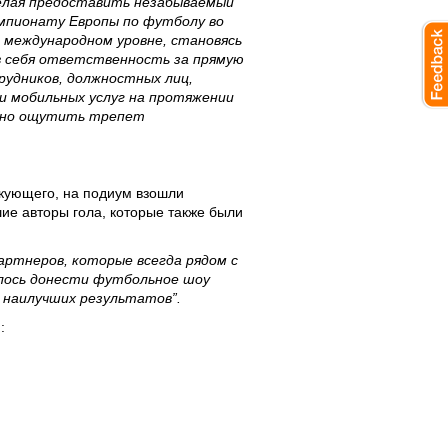
елая предоставить незабываемый
мпионату Европы по футболу во
а международном уровне, становясь
в себя ответственность за прямую
трудников, должностных лиц,
 и мобильных услуг на протяжении
льно ощутить трепет
акующего, на подиум взошли
ие авторы гола, которые также были
артнеров, которые всегда рядом с
далоcь донести футбольное шоу
 наилучших результатов”.
: