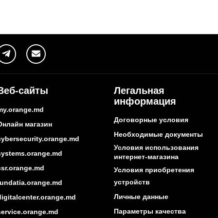
Веб-сайты
Легальная
информация
my.orange.md
Договорные условия
Онлайн магазин
Необходимые документы
cybersecurity.orange.md
Условия использования
systems.orange.md
интернет-магазина
csr.orange.md
Условия приобретения
устройств
fundatia.orange.md
Личные данные
digitalcenter.orange.md
Параметры качества
service.orange.md