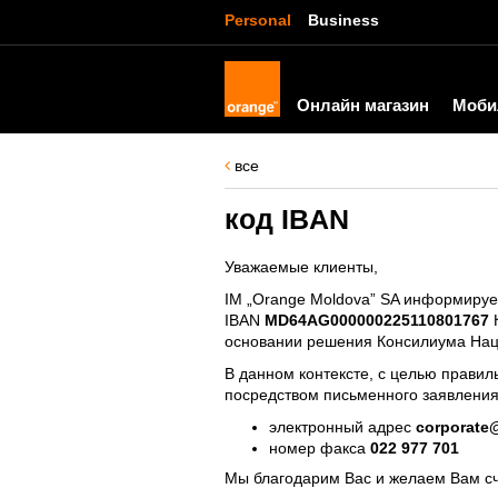
Personal
Business
Онлайн магазин
Моби
все
код IBAN
Уважаемые клиенты,
IM „Orange Moldova” SA информирует
IBAN
MD64AG000000225110801767
К
основании решения Консилиума Нац
В данном контексте, с целью правил
посредством письменного заявления
электронный адрес
corporate
номер факса
022 977 701
Мы благодарим Вас и
желаем Вам сч