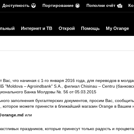
Доступность
Портирование
Пополни счёт
Ко
льный
Интернет и ТВ
Открой
Помощь
My Orange
 Вас, что начиная с 1-го января 2016 года, для переводов в молда
Б "Moldova – Agroindbank" S.A., филиал Chisinau – Centru (банко
ионального Банка Молдовы №. 56 от 05.03.2015
ьного заполнения бухгалтерских документов, просим Вас, сообщит
, которое можете принести в ближайший
магазин
Orange в Вашем н
@orange.md
или
астливых праздников
, которые принесут только радость и процвет