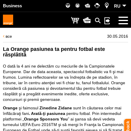
Business
RU
все
30.05.2016
La Orange pasiunea ta pentru fotbal este
răsplătită
O dată la 4 ani ne delectăm cu meciurile de la Campionatele
Europene. Dar de data aceasta, spectacolul fotbalistic va fi şi mai
frumos. Lumina reflectoarelor se va îndrepta de pe stadion, în
tribune, iar în centru atenţiei vei fi chiar tu, fanul fotbalului. Orange
consideră că pasiunea și devotamentul tău pentru fotbal trebuie
răsplătit şi a pregătit evenimente inedite, oferte exclusive,
concursuri şi premii generoase.
Orange
şi faimosul
Zinedine Zidane
sunt în căutarea celor mai
înflăcăraţi fani
. Arată-ţi pasiunea
pentru fotbal. Prin intermediul
platformei „
Orange Sponsors You
” ai şansa să devii vedeta
turneului UEFA Euro 2016TM şi să mergi în Franţa la Campionatul
European de Fotbal unde să-ţi susţii favoriţii aievea şi să fii tratat