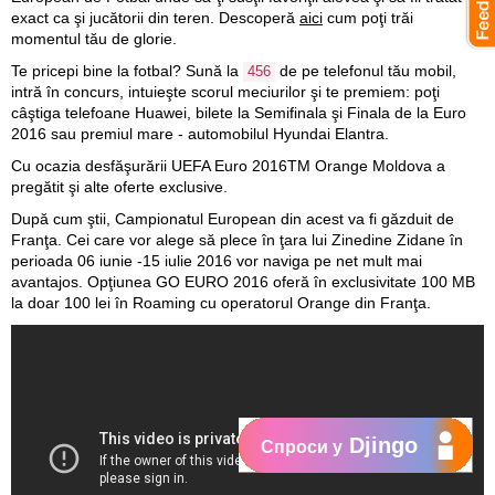
exact ca şi jucătorii din teren. Descoperă
aici
cum poţi trăi
momentul tău de glorie.
Te pricepi bine la fotbal? Sună la
de pe telefonul tău mobil,
456
intră în concurs, intuieşte scorul meciurilor şi te premiem: poţi
câştiga telefoane Huawei, bilete la Semifinala şi Finala de la Euro
2016 sau premiul mare - automobilul Hyundai Elantra.
Cu ocazia desfăşurării UEFA Euro 2016TM Orange Moldova a
pregătit şi alte oferte exclusive.
După cum ştii, Campionatul European din acest va fi găzduit de
Franţa. Cei care vor alege să plece în ţara lui Zinedine Zidane în
perioada 06 iunie -15 iulie 2016 vor naviga pe net mult mai
avantajos. Opţiunea GO EURO 2016 oferă în exclusivitate 100 MB
la doar 100 lei în Roaming cu operatorul Orange din Franţa.
Djingo
Спроси у