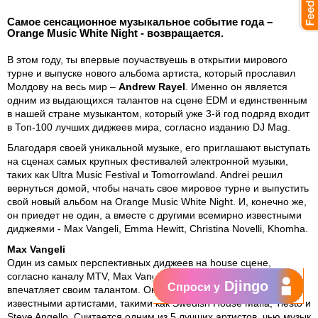
Самое сенсационное музыкальное событие года –
Orange Music White Night - возвращается.
В этом году, ты впервые поучаствуешь в открытии мирового
турне и выпуске нового альбома артиста, который прославил
Молдову на весь мир –
Andrew Rayel
. Именно он является
одним из выдающихся талантов на сцене EDM и единственным
в нашей стране музыкантом, который уже 3-й год подряд входит
в Топ-100 лучших диджеев мира, согласно изданию DJ Mag.
Благодаря своей уникальной музыке, его приглашают выступать
на сценах самых крупных фестивалей электронной музыки,
таких как Ultra Music Festival и Tomorrowland. Andrei решил
вернуться домой, чтобы начать свое мировое турне и выпустить
свой новый альбом на Orange Music White Night. И, конечно же,
он приедет не один, а вместе с другими всемирно известными
диджеями - Max Vangeli, Emma Hewitt, Christina Novelli, Khomha.
Max Vangeli
Один из самых перспективных диджеев на house сцене,
согласно каналу MTV, Max Vangeli, наш соотечественник,
Djingo
Спроси у
впечатляет своим талантом. Он сотрудничал со многими
известными артистами, такими как Swedish House Mafia, Tiesto и
Steve Angello. Считается одним из 5 лучших артистов, чью музык