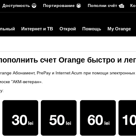
Доступность
Портирование
Пополни счёт
Ко
льный
Интернет и ТВ
Открой
Помощь
My Orange
ополнить счет Orange быстро и ле
range Абонамент, PrePay и Internet Acum при помощи электронных
иоске "АКМ-ветеран».
у: