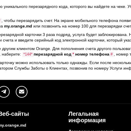
уникального перезарядного кода, которого вы найдете на чеке. Уб
, чтобы перезарядить счет. На экране мобильного телефона появ
#
на
my.orange.md
или позвонить на номер 100 для перезарядки счет
резарядной карточки 3 раза подряд, услуга будет заблокирована.
 счета и введите серийный код электронной карточки, который указ
е другим клиентом Orange. Для пополнения счета другого пользов
, наберите:
перезарядной код
номер телефона
, номер 
*144*
*
#
рточку можно использовать только однажды. Если после нескольк
ратором Службы Заботы о Клиентах, позвонив по номеру Услуги ин
Веб-сайты
Легальная
информация
my.orange.md