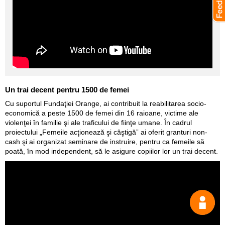
Un trai decent pentru 1500 de femei
Cu suportul Fundaţiei Orange, ai contribuit la reabilitarea socio-
economică a peste 1500 de femei din 16 raioane, victime ale
violenţei în familie şi ale traficului de fiinţe umane. În cadrul
proiectului „Femeile acţionează şi câştigă” ai oferit granturi non-
cash şi ai organizat seminare de instruire, pentru ca femeile să
poată, în mod independent, să le asigure copiilor lor un trai decent.
Спрос