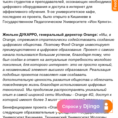
тысяч студентов и преподавателей, осознающих необходимость
цифрового оборудования и доступа в интернет для
эффективного обучения. 9-ое университетское кафе,
последнее из проекта, было открыто в Кишиневе в
Государственном Педагогическом Университете «Ион Крянгэ».
Жюльен ДУКАРРО, генеральный директор Orange:
«
Мы, в
Orange, стремимся стратегически содействовать созданию
цифрового общества. Поэтому Фонд Orange инвестирует
преимущественно в цифровое образование. Проект с самого
начала пользовался большим успехом, благодаря тому, что
был создан в ответ на актуальные потребности молодого
поколения, для которого интернет- это не просто нужный,
а незаменимый элемент высшего образования. Реализация
подобных проектов позволяет нам создавать
дополнительную ценность развития общества и облегчать
повседневную жизнь благодаря использованию цифровых
технологий. Мы продолжим распространять уникальный
опыт в самой широкой сети Молдовы - Orange 4G, доступ к
которой имеют более 3 миллионов жителей страны.»
Djingo
Спроси у
Бенефициарами проекта «Orange WiFi Cafe» являются
следующие образовательные учреждения: Государственный
Университет Кишинева, Технический Университет Молдовы,