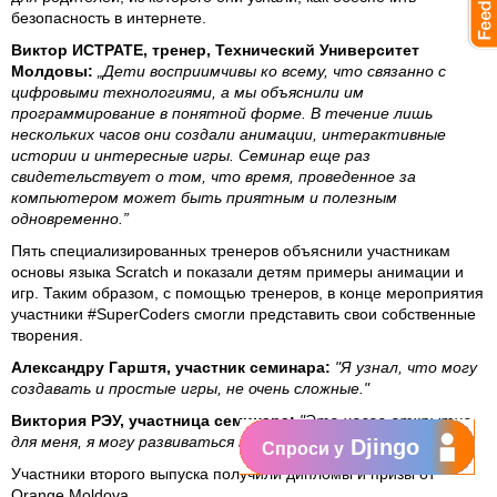
безопасность в интернете.
Виктор ИСТРАТЕ, тренер, Технический Университет
Молдовы:
„Дети восприимчивы ко всему, что связанно с
цифровыми технологиями, а мы объяснили им
программирование в понятной форме. В течение лишь
нескольких часов они создали анимации, интерактивные
истории и интересные игры. Семинар еще раз
свидетельствует о том, что время, проведенное за
компьютером может быть приятным и полезным
одновременно.”
Пять специализированных тренеров объяснили участникам
основы языка Scratch и показали детям примеры анимации и
игр. Таким образом, с помощью тренеров, в конце мероприятия
участники #SuperCoders смогли представить свои собственные
творения.
Александру Гарштя, участник семинара:
"Я узнал, что могу
создавать и простые игры, не очень сложные."
Виктория РЭУ, участница семинара:
"Это новое открытие
для меня, я могу развиваться в этом направлении."
Djingo
Спроси у
Участники второго выпуска получили дипломы и призы от
Orange Moldova.