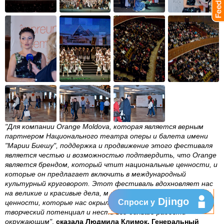
"Для компании Orange Moldova, которая является верным
партнером Национального театра оперы и балета имени
"Марии Биешу", поддержка и продвижение этого фестиваля
является честью и возможностью подтвердить, что Orange
является брендом, который чтит национальные ценности, и
которые он предлагает включить в международный
культурный круговорот. Этот фестиваль вдохновляет нас
на великие и красивые дела, мы сохраняем истинные
Djingo
Спроси у
ценности, которые нас окрыляют и позволяют раскрывать
творческий потенциал и нести все больше радости
окружающим"
,
сказала Людмила Климок, Генеральный