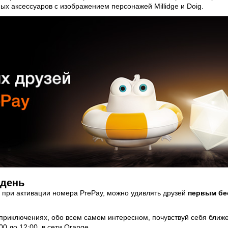
х аксессуаров с изображением персонажей Millidge и Doig.
 день
 при активации номера PrePay, можно удивлять друзей
первым бе
х приключениях, обо всем самом интересном, почувствуй себя бли
0 до 12:00, в сети Orange.