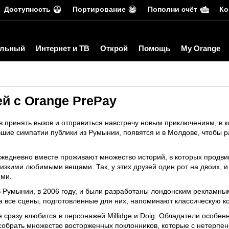
Доступность
Портирование
Пополни счёт
Ко
льный
Интернет и ТВ
Открой
Помощь
My Orange
й с Orange PrePay
 принять вызов и отправиться навстречу новым приключениям, в к
вавшие симпатии публики из Румынии, появятся и в Молдове, чтобы
 ежедневно вместе проживают множество историй, в которых продви
изкими любимыми вещами. Так, у этих друзей один рот на двоих, 
ми.
 Румынии, в 2006 году, и были разработаны лондонским рекламным
а, а все сцены, подготовленные для них, напоминают классическую 
 сразу влюбится в персонажей Millidge и Doig. Обладатели особенн
собрать множество восторженных поклонников, которые с нетерпен