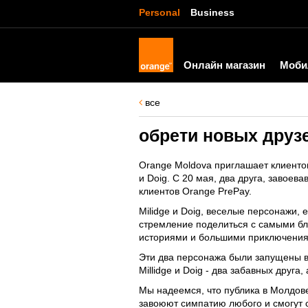
Personal
Business
Онлайн магазин
Моби
все
обрети новых друзе
Orange Moldova приглашает клиентов
и Doig. С 20 мая, два друга, завое
клиентов Orange PrePay.
Milidge и Doig, веселые персонажи,
стремление поделиться с самыми бл
историями и большими приключения
Эти два персонажа были запущены в
Millidge и Doig - два забавных друг
Мы надеемся, что публика в Молдове
завоюют симпатию любого и смогут 