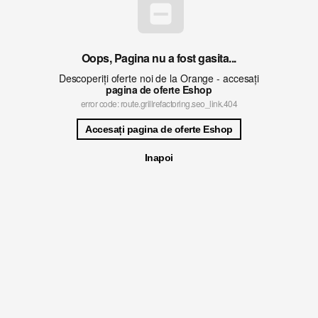
Oops, Pagina nu a fost gasita...
Descoperiți oferte noi de la Orange - accesați
pagina de oferte Eshop
error code: route.grillrefactoring.seo_link.404
Accesați pagina de oferte Eshop
Inapoi