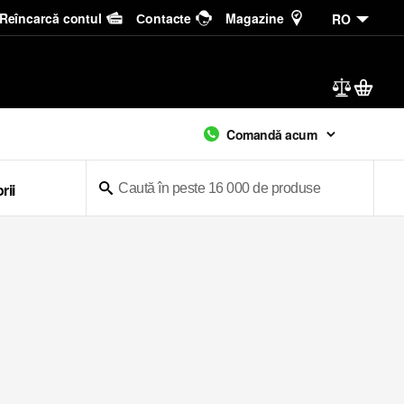
Reîncarcă contul
Сontacte
Magazine
RO
Comandă acum
rii