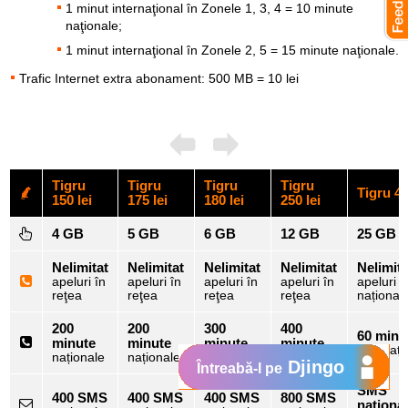
1 minut internaţional în Zonele 1, 3, 4 = 10 minute
naţionale;
1 minut internaţional în Zonele 2, 5 = 15 minute naţionale.
Trafic Internet extra abonament: 500 MB = 10 lei
Tigru
Tigru
Tigru
Tigru
Tigru 40
150 lei
175 lei
180 lei
250 lei
4 GB
5 GB
6 GB
12 GB
25 GB
Nelimitat
Nelimitat
Nelimitat
Nelimitat
Nelimita
apeluri în
apeluri în
apeluri în
apeluri în
apeluri
reţea
reţea
reţea
reţea
național
200
200
300
400
60 minu
minute
minute
minute
minute
internați
naționale
naționale
naționale
naționale
Djingo
Întreabă-l pe
SMS
400 SMS
400 SMS
400 SMS
800 SMS
naționa