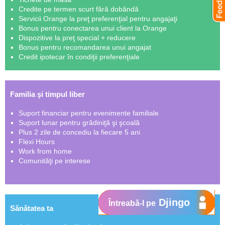
Credite pe termen scurt fără dobândă
Servicii Orange la preţ preferenţial pentru angajaţi
Bonus pentru conectarea unui client la Orange
Dispozitive la preţ special + reducere
Bonus pentru recomandarea unui angajat
Credit ipotecar în condiţii preferenţiale
Familia şi timpul liber
Suport financiar pentru evenimente familiale
Suport lunar pentru grădiniţă şi şcoală
Plus 2 zile de concediu la fiecare 5 ani
Flexi Hours
Work from home
Comunităţi pe interese
Djingo
Întreabă-l pe
Sănătatea ta