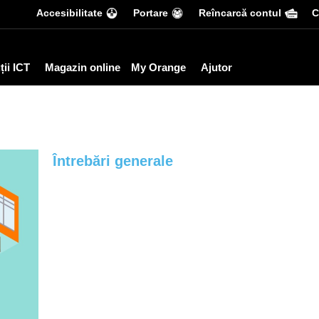
Accesibilitate
Portare
Reîncarcă contul
С
ții ICT
Magazin online
My Orange
Ajutor
Întrebări generale