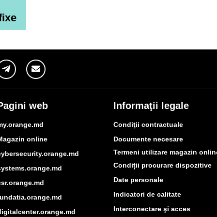
fixe
Pagini web
Informaţii legale
my.orange.md
Condiţii contractuale
Magazin online
Documente necesare
Termeni utilizare magazin onlin
cybersecurity.orange.md
Condiții procurare dispozitive
systems.orange.md
Date personale
csr.orange.md
Indicatori de calitate
fundatia.orange.md
Interconectare şi acces
digitalcenter.orange.md