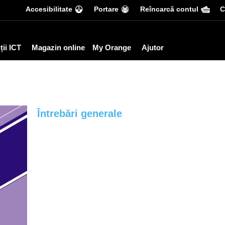
Accesibilitate
Portare
Reîncarcă contul
С
ții ICT
Magazin online
My Orange
Ajutor
Întrebări generale