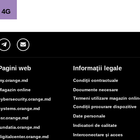
m 4G
Pagini web
Informaţii legale
my.orange.md
Condiţii contractuale
Magazin online
Documente necesare
Termeni utilizare magazin onlin
cybersecurity.orange.md
Condiții procurare dispozitive
systems.orange.md
Date personale
csr.orange.md
Indicatori de calitate
fundatia.orange.md
Interconectare şi acces
digitalcenter.orange.md