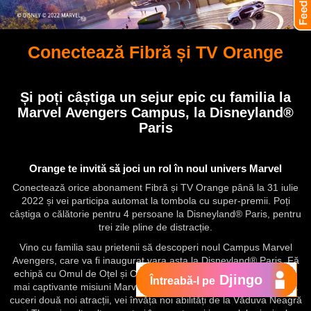
Conectează Fibră și TV Orange
Și poți câștiga un sejur epic cu familia la
Marvel Avengers Campus, la Disneyland®
Paris
Orange te invită să joci un rol în noul univers Marvel
Conectează orice abonament Fibră și TV Orange până la 31 iulie
2022 și vei participa automat la tombola cu super-premii.
Poți
câștiga o călătorie pentru 4 persoane la Disneyland® Paris, pentru
trei zile pline de distracție.
Vino cu familia sau prietenii să descoperi noul Campus Marvel
Avengers, care va fi inaugurat vara asta la Disneyland® Paris. Fă
echipă cu Omul de Oțel și Căpitanul Marvel și mergi cu ei în cele
Djingo
Întreabă-l pe
mai captivante misiuni Marvel, unde îți vei folosi puterile pentru a
cuceri două noi atracții, vei învăța noi abilități de la Văduva Neagră