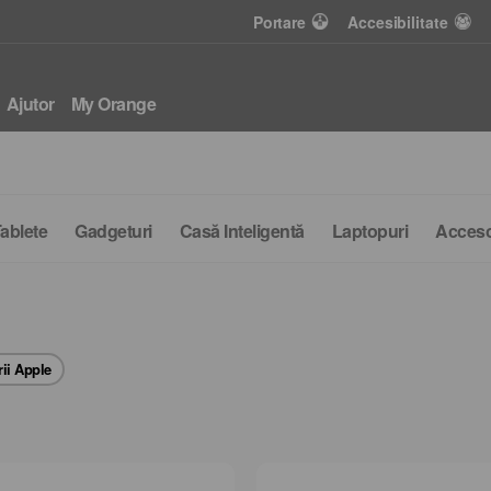
Portare
Accesibilitate
Ajutor
My Orange
ablete
Gadgeturi
Casă Inteligentă
Laptopuri
Acceso
Ofertă pentru tine
Conectează Fibră + TV
Interactiv
de 100 lei
ii Apple
500 Mbps
160
Wi-Fi 6
internet
canale TV
Router