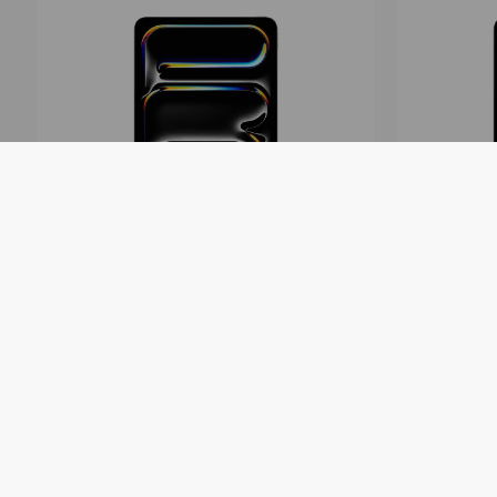
Apple iPad Pro 13 M4 WiFi 1TB
Tabletă
Nano-texture glass
LTE 1TB
În stoc
(
cu livrare
)
În stoc
(
cu li
44 729
lei
40 229
- 4 970
lei
49 699
lei
44 699
lei
2421
lei
lunar
pe 12
luni
2178
lei
lunar