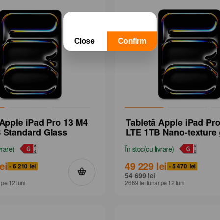
Nume
Prenume
Telefon de contact
 Apple iPad Pro 13 M4
Tabletă Apple iPad Pr
 Standard Glass
LTE 1TB Nano-texture 
Vreau să fiu contactat
vrare
)
În stoc
(
cu livrare
)
Închide
lei
49 229
lei
- 6 210
lei
- 5 470
lei
54 699
lei
Datele tale sunt protejate de Orange
pe 12
luni
2669
lei
lunar
pe 12
luni