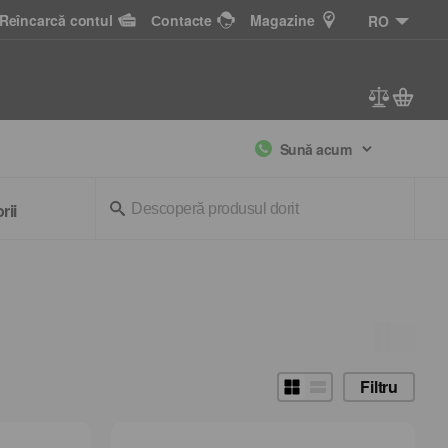
Reîncarcă contul
Сontacte
Magazine
RO
Sună acum
rii
Filtru