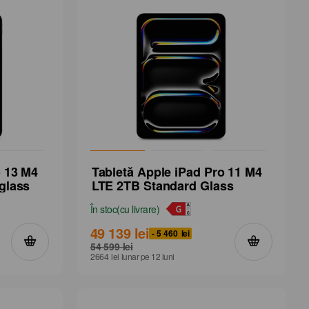
o 13 M4
Tabletă Apple iPad Pro 11 M4
glass
LTE 2TB Standard Glass
În stoc
(
cu livrare
)
49 139
lei
- 5 460
lei
54 599
lei
2664
lei
lunar
pe 12
luni