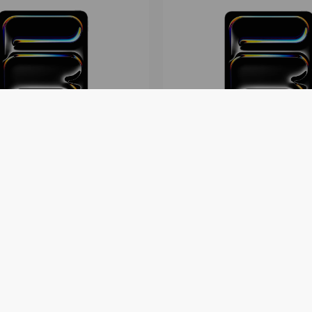
 Apple iPad Pro 11 M4
Tabletă Apple iPad Pr
 Standard Glass
LTE 512GB Standard G
vrare
)
În stoc
(
cu livrare
)
lei
37 979
lei
- 4 470
lei
- 4 220
lei
42 199
lei
pe 12
luni
2057
lei
lunar
pe 12
luni