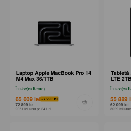
Laptop Apple MacBook Pro 14
Tabletă
M4 Max 36/1TB
LTE 2TB
În stoc
(
cu livrare
)
În stoc
(
cu li
65 609
lei
55 889
- 7 290
lei
72 899
lei
62 099
lei
2061
lei
lunar
pe 24
luni
3029
lei
lunar