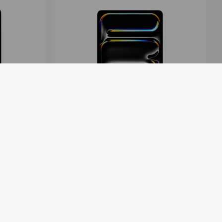
o 13 M4
Tabletă Apple iPad Pro 13 5G
lass
M5 512GB
În stoc
(
cu livrare
)
35 009
lei
- 3 890
lei
38 899
lei
1493
lei
lunar
pe 24
luni