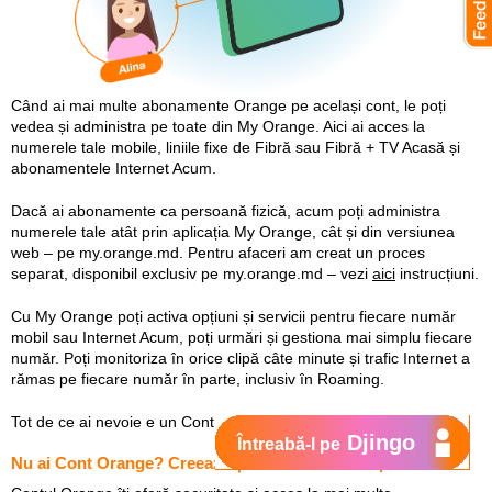
Când ai mai multe abonamente Orange pe același cont, le poți
vedea și administra pe toate din My Orange. Aici ai acces la
numerele tale mobile, liniile fixe de Fibră sau Fibră + TV Acasă și
abonamentele Internet Acum.
Dacă ai abonamente ca persoană fizică, acum poți administra
numerele tale atât prin aplicația My Orange, cât și din versiunea
web – pe my.orange.md. Pentru afaceri am creat un proces
separat, disponibil exclusiv pe my.orange.md – vezi
aici
instrucțiuni.
Cu My Orange poți activa opțiuni și servicii pentru fiecare număr
mobil sau Internet Acum, poți urmări și gestiona mai simplu fiecare
număr. Poți monitoriza în orice clipă câte minute și trafic Internet a
rămas pe fiecare număr în parte, inclusiv în Roaming.
Tot de ce ai nevoie e un Cont Orange.
Djingo
Întreabă-l pe
Nu ai Cont Orange? Creează-ți unul în câteva clipe