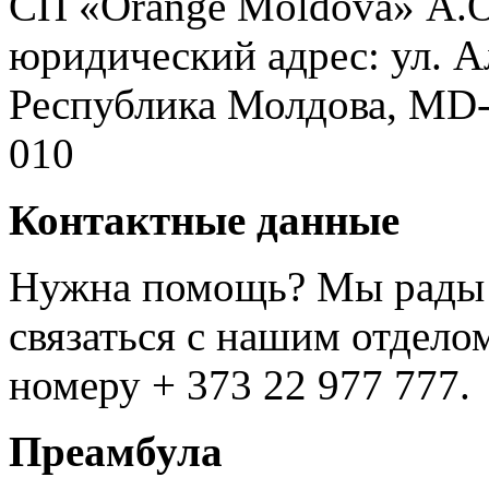
СП «Orange Moldova» А.О
юридический адрес: ул. А
Республика Молдова, MD-
010
Контактные данные
Нужна помощь? Мы рады 
связаться с нашим отдело
номеру + 373 22 977 777.
Преамбула