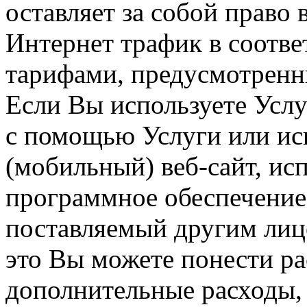
оставляет за собой право 
Интернет трафик в соотв
тарифами, предусмотренны
Если Вы используете Услуг
с помощью Услуги или исп
(мобильный) веб-сайт, исп
программное обеспечение 
поставляемый другим лиц
это Вы можете понести ра
дополнительные расходы, 