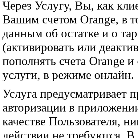
Через Услугу, Вы, как кли
Вашим счетом Orange, в т
данным об остатке и о та
(активировать или деакти
пополнять счета Orange и
услуги, в режиме онлайн.
Услуга предусматривает п
авторизации в приложении,
качестве Пользователя, н
действии не требуются. В