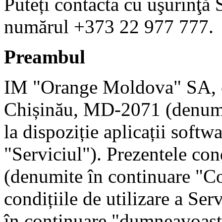
Puteți contacta cu uşurinţă S
numărul +373 22 977 777.
Preambul
IM "Orange Moldova" SA, cu 
Chișinău, MD-2071 (denumi
la dispoziție aplicații soft
"Serviciul"). Prezentele cond
(denumite în continuare "Co
condițiile de utilizare a Ser
în continuare "dumneavoastră