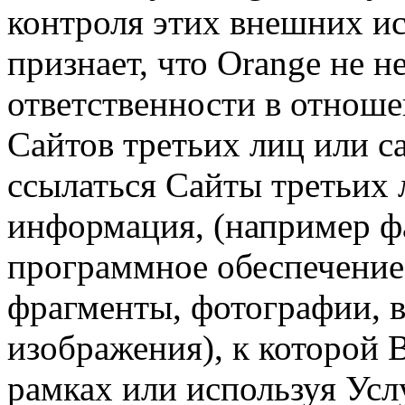
контроля этих внешних ис
признает, что Orange не 
ответственности в отноше
Сайтов третьих лиц или с
ссылаться Сайты третьих л
информация, (например ф
программное обеспечение
фрагменты, фотографии, 
изображения), к которой 
рамках или используя Услу