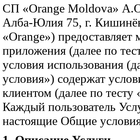
СП «Orange Moldova» А.О.
Алба-Юлия 75, г. Кишинёв
«Orange») предоставляет
приложения (далее по тес
условия использования (д
условия») содержат услов
клиентом (далее по тесту
Каждый пользователь Услу
настоящие Общие условия 
1. Описание Услуги