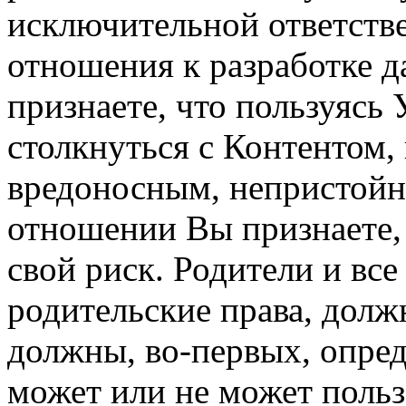
исключительной ответств
отношения к разработке д
признаете, что пользуясь
столкнуться с Контентом,
вредоносным, непристой
отношении Вы признаете, 
свой риск. Родители и вс
родительские права, долж
должны, во-первых, опред
может или не может польз