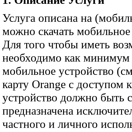
Услуга описана на (мобил
можно скачать мобильное
Для того чтобы иметь воз
необходимо как минимум 
мобильное устройство (с
карту Orange с доступом к
устройство должно быть с
предназначена исключите
частного и личного испол