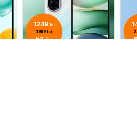
1249
1
lei
1999 lei
2
52
lei
lunar
ea unui angajament pe 6 luni, iar preţul cu reducere la telefon şi oferta în rate 
ge din Leova, Ceadîr-Lunga, Comrat, Cantemir, Congaz, Cahul, Taraclia și Căușeni
2 ori mai mult Internet lunar, gratuit, timp de 24 luni