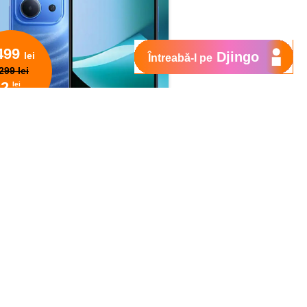
499
Djingo
lei
Întreabă-l pe
299 lei
62
lei
lunar
sunt valabile cu semnarea angajamentului pe
 la conectare nouă, migrare de la PrePay şi