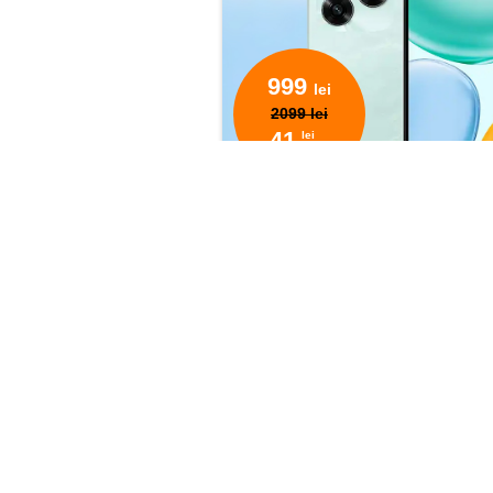
999
lei
2099 lei
41
lei
lunar
Abonamentul One 95 este disponibil cu semnar
24 luni, în limita stocului disponibil.
Ofertele sunt disponibile în magazinele Oran
portare din altă reţea, până la 31.08.2026.
Detalii despre abonamente
Condiţiile de utilizare a ofertei De 