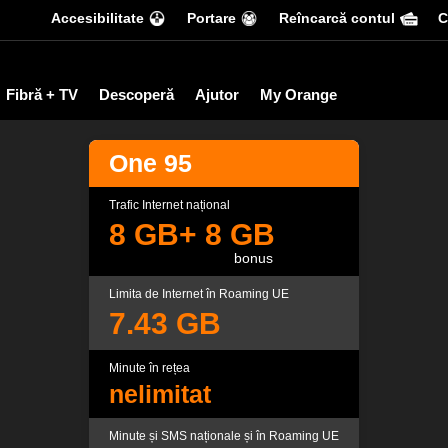
Accesibilitate
Portare
Reîncarcă contul
С
Fibră + TV
Descoperă
Ajutor
My Orange
One 95
Trafic Internet național
8 GB
+ 8
GB
bonus
Limita de Internet în Roaming UE
7.43 GB
Minute în rețea
nelimitat
Minute și SMS naționale și în Roaming UE