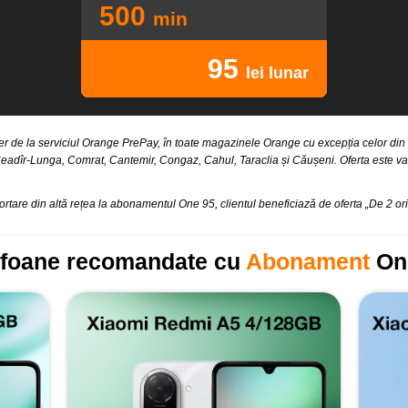
500
min
95
lei lunar
r de la serviciul Orange PrePay, în toate magazinele Orange cu excepția celor din 
eadîr-Lunga, Comrat, Cantemir, Congaz, Cahul, Taraclia și Căușeni. Oferta este va
tare din altă rețea la abonamentul One 95, clientul beneficiază de oferta „De 2 ori m
efoane recomandate cu
Abonament
On