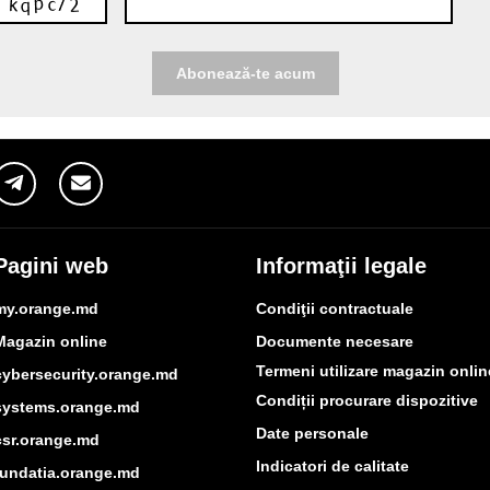
Pagini web
Informaţii legale
my.orange.md
Condiţii contractuale
Magazin online
Documente necesare
Termeni utilizare magazin onlin
cybersecurity.orange.md
Condiții procurare dispozitive
systems.orange.md
Date personale
csr.orange.md
Indicatori de calitate
fundatia.orange.md