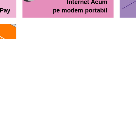
Internet Acum
ePay
pe modem portabil
line
eractiv / Lista de prețuri
Lista de preţuri Orange Abona