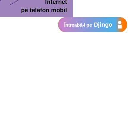
Internet
pe telefon mobil
Djingo
Întreabă-l pe
ment