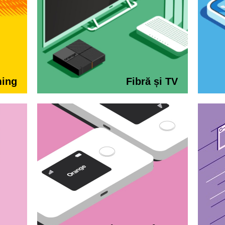
ming
Fibră și TV