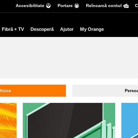
Accesibilitate
Portare
Reîncarcă contul
С
Fibră + TV
Descoperă
Ajutor
My Orange
fizice
Persoa