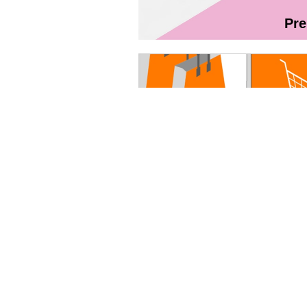
Pr
Magazin On
Ghidul utilizatorului Fibră + TV Int