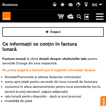
Business
RO
Înapoi
Ce informații se conțin în factura
lunară
Factura lunară
îți oferă
detalii despre cheltuielile tale
pentru
serviciile Orange din luna respectivă.
Pe prima pagină a facturii pot fi regăsite informaţii despre:
Numele/Prenumele şi adresa titularului contractului
suma spre plată pentru serviciile din luna curentă de facturare
consumul în afara abonamentului pentru luna precedenta (ex-lu:
servicii la preţ standard, opţiuni adiţionale)
rata lunară pentru dispozitiv - dacă ai unul procurat
modalităţi de plată