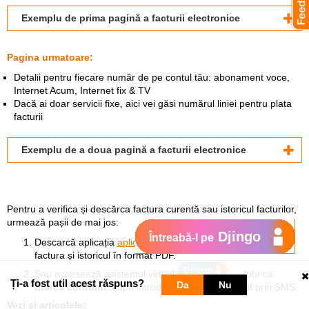
Exemplu de prima pagină a facturii electronice
Pagina urmatoare:
Detalii pentru fiecare număr de pe contul tău: abonament voce,
Internet Acum, Internet fix & TV
Dacă ai doar servicii fixe, aici vei găsi numărul liniei pentru plata
facturii
Exemplu de a doua pagină a facturii electronice
Pentru a verifica și descărca factura curentă sau istoricul facturilor,
urmează pașii de mai jos:
Djingo
Întreabă-l pe
Descarcă aplicația
aplicația My Orange
și vizualizează
factura și istoricul în format PDF.
Sau accesează asistentul virtual
→ rubrica
Ți-a fost util acest răspuns?
Da
Nu
Starea contului
, după introducerea codului primit prin SMS.
Vezi şi articolele: