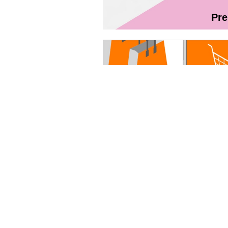
Pr
Magazin On
Ghidul utilizatorului Fibră + TV Int