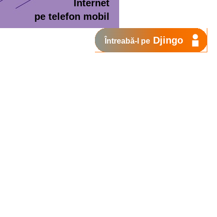
Internet
pe telefon mobil
Djingo
Întreabă-l pe
ment