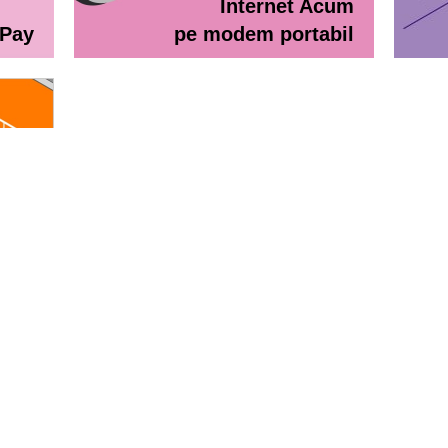
Internet Acum
ePay
pe modem portabil
line
eractiv / Lista de prețuri
Lista de preţuri Orange Abona