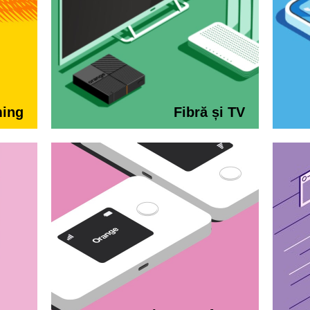
ming
Fibră și TV