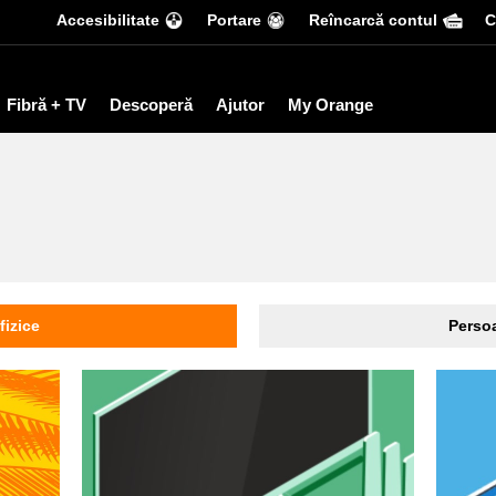
Accesibilitate
Portare
Reîncarcă contul
С
Fibră + TV
Descoperă
Ajutor
My Orange
fizice
Persoa