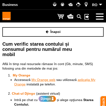
Business
RO
Înapoi
Cum verific starea contului și
consumul pentru numărul meu
mobil
Află în timp real resursele rămase în cont (Gb, minute, SMS)
folosing una din metodele de mai jos:
My Orange
Accesează
My Orange web
sau utilizează
aplicația My
Orange
instalată pe telefon.
Chat-ul Djingo
(asistent virtual)
Intră pe chat cu
și alege opţiunea
Starea
Contului.