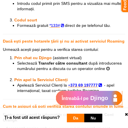
Introdu codul primit prin SMS pentru a vizualiza mai multe
informații.
Codul scurt
Formează gratuit
*13
3#
direct de pe telefonul tău.
Dacă eşti peste hotarele ţării şi nu ai activat serviciul Roaming
Urmează acești pași pentru a verifica starea contului:
Prin chat
cu Djingo
(asistent virtual)
Selectează
Transfer către consultant
după introducerea
numărului pentru a discuta cu un operator online
Prin apel la Serviciul Clienți
Apelează Serviciul Clienți la
+
373 69 197777
- apel
internațional, taxat conform tarifelor Roaming
Djingo
Întreabă-l pe
Cum te asiguri că poţi verifica starea contului oriunde în lume
Pentru acces rapid la informațiile contului, creează-ți un
Cont
Ți-a fost util acest răspuns?
Da
Nu
Orange
: