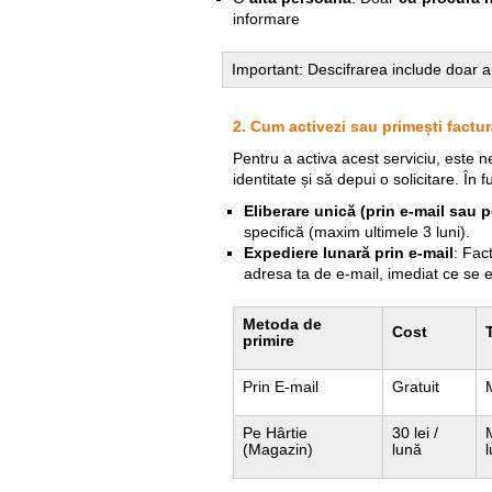
informare
Important: Descifrarea include doar ape
2. Cum activezi sau primești factur
Pentru a activa acest serviciu, este 
identitate și să depui o solicitare. În 
Eliberare unică (prin e-mail sau p
specifică (maxim ultimele 3 luni).
Expediere lunară prin e-mail
: Fac
adresa ta de e-mail, imediat ce se 
Metoda de
Cost
primire
Prin E-mail
Gratuit
Pe Hârtie
30 lei /
(Magazin)
lună