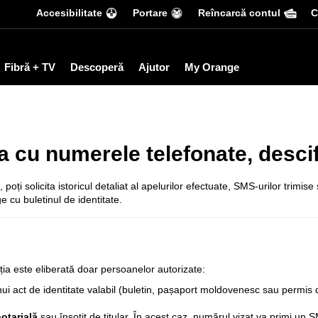
Accesibilitate
Portare
Reîncarcă contul
С
Fibră + TV
Descoperă
Ajutor
My Orange
 cu numerele telefonate, descif
, poți solicita istoricul detaliat al apelurilor efectuate, SMS-urilor trimise 
 cu buletinul de identitate.
ția este eliberată doar persoanelor autorizate:
nui act de identitate valabil (buletin, pașaport moldovenesc sau permis 
otarială
sau însoțit de titular. În acest caz, numărul vizat va primi un 