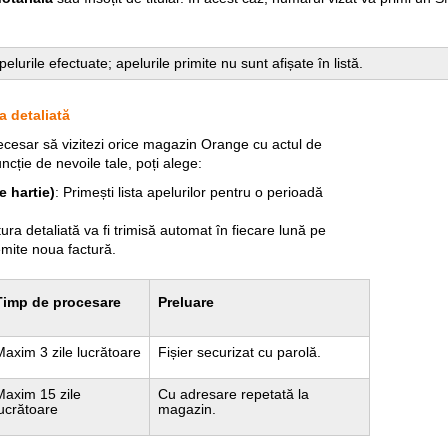
lurile efectuate; apelurile primite nu sunt afișate în listă.
a detaliată
necesar să vizitezi orice magazin Orange cu actul de
funcție de nevoile tale, poți alege:
e hartie)
: Primești lista apelurilor pentru o perioadă
tura detaliată va fi trimisă automat în fiecare lună pe
emite noua factură.
Timp de procesare
Preluare
Maxim 3 zile lucrătoare
Fișier securizat cu parolă.
Maxim 15 zile
Cu adresare repetată la
lucrătoare
magazin.