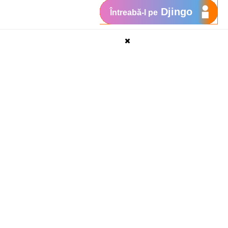
Djingo
Întreabă-l pe