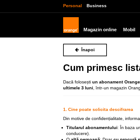
Personal
Business
Magazin online
Mobil
Înapoi
Cum primesc lista
Dacă folosești
un abonament Orange
ultimele 3 luni
, într-un magazin Orange
1. Cine poate solicita descifrarea
Din motive de confidențialitate, informa
Titularul abonamentului
: În baza u
conducere).
O
altă persoană
: Doar
cu procură n