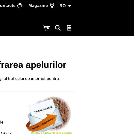
ontacte
Magazine
RO
rarea apelurilor
și al traficului de internet pentru
de
SMS de