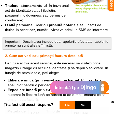
Titularul abonamentului
: În baza unui
act de identitate valabil (buletin,
pașaport moldovenesc sau permis de
conducere).
O
altă persoană
: Doar
cu procură notarială
sau însoțit de
titular. În acest caz, numărul vizat va primi un SMS de informare
Important: Descifrarea include doar apelurile efectuate; apelurile
primite nu sunt afișate în listă.
2. Cum activezi sau primești factura detaliată
Pentru a activa acest serviciu, este necesar să vizitezi orice
magazin Orange cu actul de identitate și să depui o solicitare. În
funcție de nevoile tale, poți alege:
Eliberare unică (prin e-mail sau pe hartie)
: Primești lista
apelurilor pentru o perioadă specifică (maxim ultimele 3 luni).
Djingo
Întreabă-l pe
Expediere lunară prin e-mail
: Factura detaliată va fi trimisă
automat în fiecare lună pe adresa ta de e-mail, imediat ce se
emite noua factură.
Ți-a fost util acest răspuns?
Da
Nu
Metoda de
Timp de
Cost
Preluare