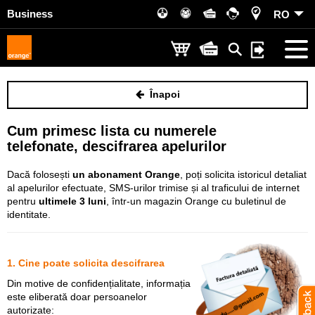
Business
RO
Înapoi
Cum primesc lista cu numerele
telefonate, descifrarea apelurilor
Dacă folosești
un abonament Orange
, poți solicita istoricul detaliat
al apelurilor efectuate, SMS-urilor trimise și al traficului de internet
pentru
ultimele 3 luni
, într-un magazin Orange cu buletinul de
identitate.
1. Cine poate solicita descifrarea
Din motive de confidențialitate, informația
este eliberată doar persoanelor
autorizate: