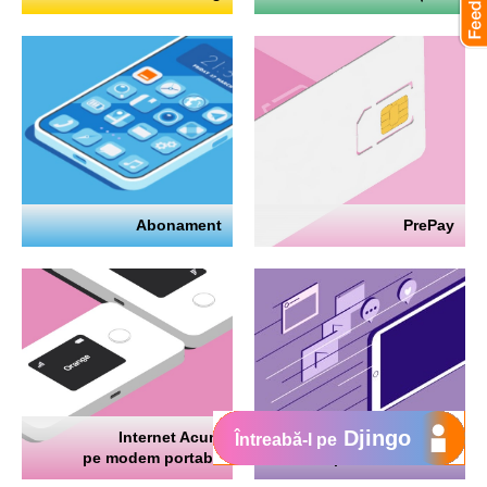
Abonament
PrePay
Djingo
Internet Acum
Internet
Întreabă-l pe
pe modem portabil
pe telefon mobil