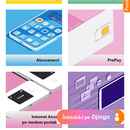
Abonament
PrePay
Djingo
Internet Acum
Internet
Întreabă-l pe
pe modem portabil
pe telefon mobil