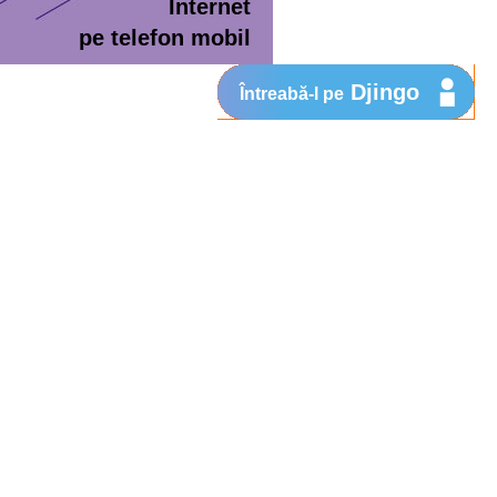
Internet
pe telefon mobil
Djingo
Întreabă-l pe
ment