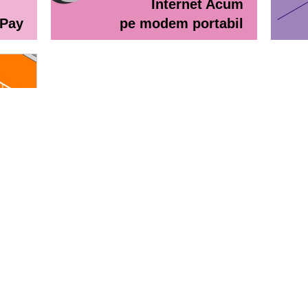
Internet Acum
ePay
pe modem portabil
line
eractiv / Lista de prețuri
Lista de preţuri Orange Abona