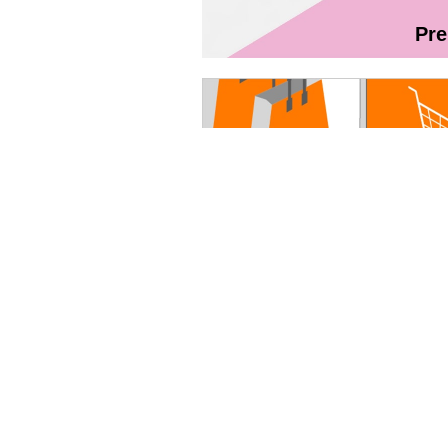
Pr
Magazin On
Ghidul utilizatorului Fibră + TV Int