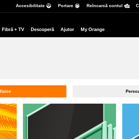
Accesibilitate
Portare
Reîncarcă contul
С
Fibră + TV
Descoperă
Ajutor
My Orange
fizice
Persoa