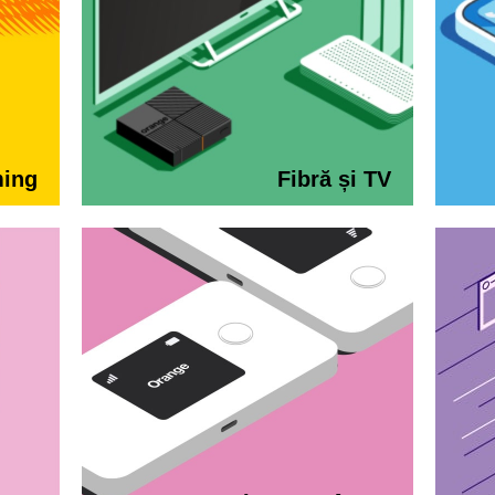
ming
Fibră și TV