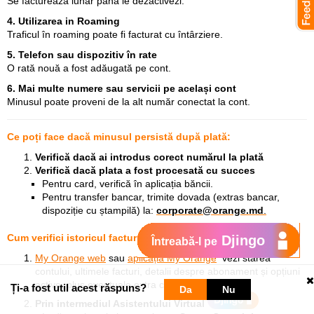
Se facturează lunar până le dezactivezi.
4. Utilizarea in Roaming
Traficul în roaming poate fi facturat cu întârziere.
5. Telefon sau dispozitiv în rate
O rată nouă a fost adăugată pe cont.
6. Mai multe numere sau servicii pe același cont
Minusul poate proveni de la alt număr conectat la cont.
Ce poți face dacă minusul persistă după plată:
Verifică dacă ai introdus corect numărul la plată
Verifică dacă plata a fost procesată cu succes
Pentru card, verifică în aplicația băncii.
Pentru transfer bancar, trimite dovada (extras bancar,
dispoziție cu ștampilă) la:
corporate@orange.md
.
Cum verifici istoricul facturilor și starea contului:
Djingo
Întreabă-l pe
My Orange web
sau
aplicația My Orange
vezi starea
contului, ultimele facturi, detalii despre abonament și opțiuni
active, plus eventuale extra consum.
Ți-a fost util acest răspuns?
Da
Nu
Prin intermediul Asistentului Virtual