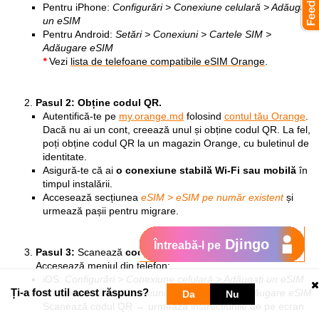
Pentru iPhone:
Configurări > Conexiune celulară > Adăugați
un eSIM
Pentru Android:
Setări > Conexiuni > Cartele SIM >
Adăugare eSIM
*
Vezi
lista de telefoane compatibile eSIM Orange
.
Pasul 2: Obține codul QR.
Autentifică-te pe
my.orange.md
folosind
contul tău Orange
.
Dacă nu ai un cont, creează unul și obține codul QR. La fel,
poți obține codul QR la un magazin Orange, cu buletinul de
identitate.
Asigură-te că ai
o conexiune stabilă Wi-Fi sau mobilă
în
timpul instalării.
Accesează secțiunea
eSIM > eSIM pe număr existent
și
urmează pașii pentru migrare.
Djingo
Întreabă-l pe
Pasul 3:
Scanează
codul QR
și
activează eSIM-ul.
Accesează meniul din telefon:
iOS:
Configurări > Conexiune celulară > Adăugați un eSIM
Ți-a fost util acest răspuns?
Android:
Setări > Conexiuni > Cartele SIM > Adăugare eSIM
Da
Nu
Scanează codul QR → urmează instrucțiunile de pe ecran