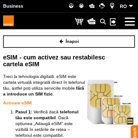
Business
RO
Înapoi
eSIM - cum activez sau restabilesc
cartela eSIM
Treci la tehnologia digitală. eSIM este
cartela virtuală integrată direct în telefonul
tău, astfel poți utiliza serviciile mobile
fără
a introduce un SIM fizic
.
Activare eSIM
Pasul 1:
Verifică dacă
telefonul
tău este compatibil
. Dacă
opțiunea „Adaugă eSIM” este
vizibilă în setările de rețea –
telefonul este compatibil.