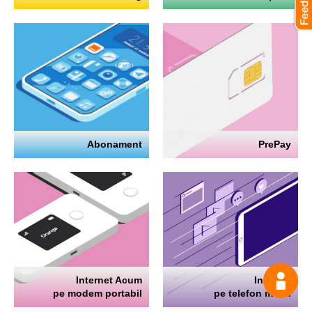
Abonament
PrePay
Internet Acum
Internet
Întrea
pe modem portabil
pe telefon mobil