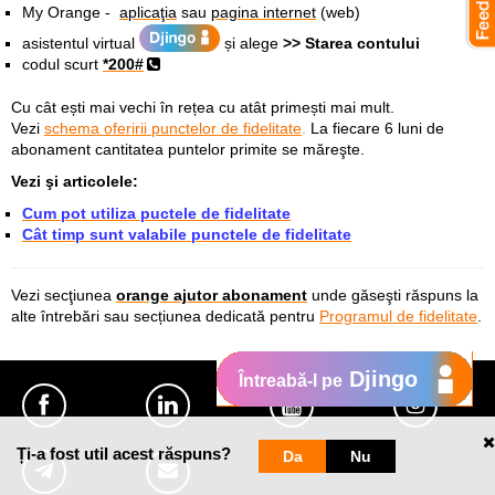
My Orange -
aplicaţia
sau
pagina internet
(web)
asistentul virtual
și alege
>> Starea contului
codul scurt
*200#
Cu cât ești mai vechi în rețea cu atât primești mai mult.
Vezi
schema oferirii punctelor de fidelitate
.
La fiecare 6 luni de
abonament cantitatea puntelor primite se măreşte.
Vezi şi articolele:
Cum pot utiliza puctele de fidelitate
Cât timp sunt valabile punctele de fidelitate
Vezi secţiunea
orange ajutor abonament
unde găseşti răspuns la
alte întrebări sau secțiunea dedicată
pentru
Programul de fidelitate
.
Djingo
Întreabă-l pe
Ți-a fost util acest răspuns?
Da
Nu