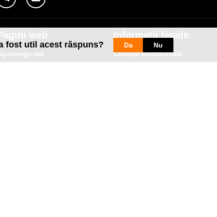
Pagini web
Informaţii legale
a fost util acest răspuns?
Da
Nu
my.orange.md
Condiţii contractuale
Magazin online
Documente necesare
Termeni utilizare magazin onlin
cybersecurity.orange.md
Condiții procurare dispozitive
systems.orange.md
Date personale
csr.orange.md
Indicatori de calitate
fundatia.orange.md
Interconectare şi acces
digitalcenter.orange.md
Pagina Furnizorului
service.orange.md
Alte informaţii
coperire rețea
Responsabilitate Socială