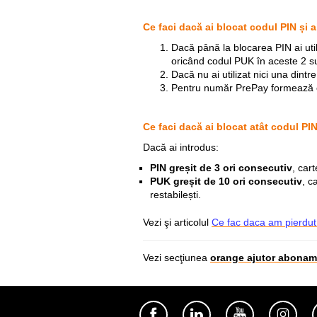
Ce faci dacă ai blocat codul PIN și 
Dacă până la blocarea PIN ai util
oricând codul PUK în aceste 2 s
Dacă nu ai utilizat nici una dint
Pentru număr PrePay
formează 
Ce faci dacă ai blocat atât codul PI
Dacă ai introdus:
PIN greșit de 3 ori consecutiv
, car
PUK greșit de 10 ori consecutiv
, c
restabilești.
Vezi şi articolul
Ce fac daca am pierdut 
Vezi secţiunea
orange ajutor abonam