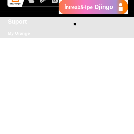
Djingo
Întreabă-l pe
Suport
My Orange
Ajutor
e
New
Orange Chat
Orange Service
Modele de cereri
Cum depui o reclamaţie
Protejează-te de fraude
Notifică o infracţiune
Politica de confidențialitate