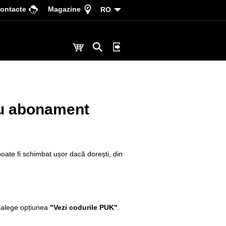
ontacte
Magazine
RO
cu abonament
oate fi schimbat ușor dacă dorești, din
i alege opțiunea
"Vezi codurile PUK"
.