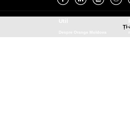
Util
Ți-
Despre Orange Moldova
ISO
Cod de etică
Cariera
Magazine
Magazinul mobil Orange
Semnătura Mobilă
Contacte
A