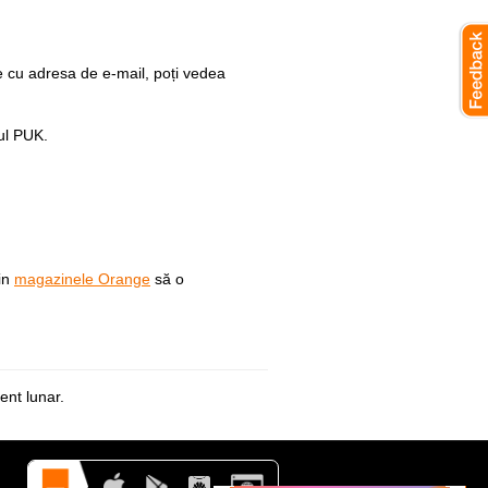
e cu adresa de e-mail, poți vedea
ul PUK.
din
magazinele Orange
să o
ent lunar.