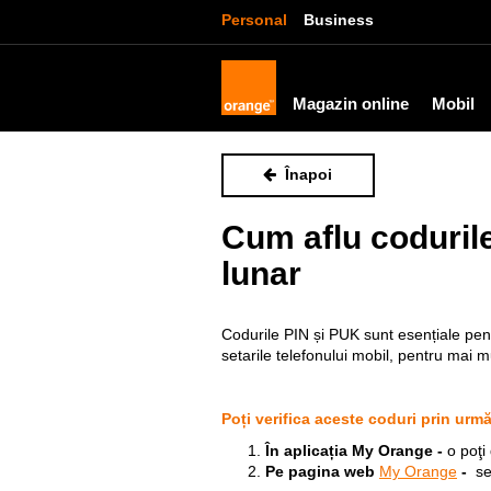
Personal
Business
Magazin online
Mobil
Înapoi
Cum aflu coduril
lunar
Codurile PIN și PUK sunt esențiale pent
setarile telefonului mobil, pentru mai m
Poți verifica aceste coduri prin urm
În aplicația My Orange -
o poţi
Pe pagina web
My Orange
-
se