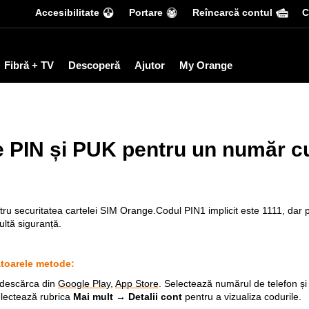
Accesibilitate
Portare
Reîncarcă contul
С
Fibră + TV
Descoperă
Ajutor
My Orange
e PIN și PUK pentru un număr 
ru securitatea cartelei SIM Orange.Codul PIN1 implicit este 1111, dar p
ultă siguranță.
ătoarele metode:
 descărca din
Google Play
,
App Store
. Selectează numărul de telefon ș
lectează rubrica
Mai mult → Detalii cont
pentru a vizualiza codurile.