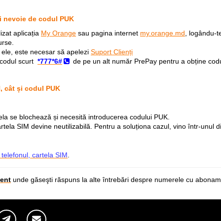
ai nevoie de codul PUK
izat aplicația
My Orange
sau pagina internet
my.orange.md
, logându-t
urse.
re ele, este necesar să apelezi
Suport Clienți
codul scurt
*777*6#
de pe un alt număr PrePay pentru a obține cod
N, cât și codul PUK
tela se blochează și necesită introducerea codului PUK.
artela SIM devine neutilizabilă. Pentru a soluționa cazul, vino într-unul 
telefonul, cartela SIM
.
ent
unde găseşti răspuns la alte întrebări despre numerele cu abonam