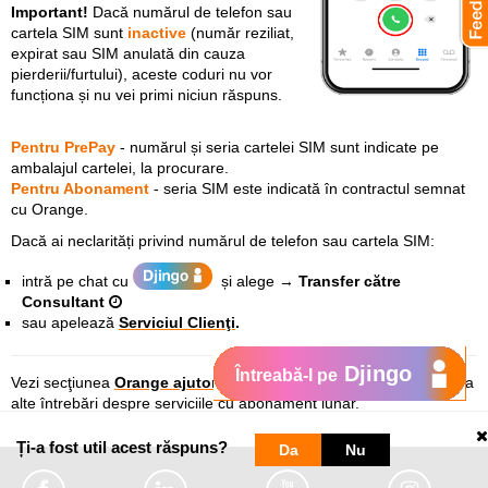
Important!
Dacă numărul de telefon sau
cartela SIM sunt
inactive
(număr reziliat,
expirat sau SIM anulată din cauza
pierderii/furtului), aceste coduri nu vor
funcționa și nu vei primi niciun răspuns.
Pentru PrePay
-
numărul și seria cartelei SIM sunt indicate pe
ambalajul cartelei, la procurare.
Pentru Abonament
-
seria SIM este indicată în contractul semnat
cu Orange.
Dacă ai neclarități privind numărul de telefon sau cartela SIM:
intră pe chat cu
și a
lege →
Transfer către
Consultant
sau
apelează
Serviciul Clienţi
.
Djingo
Întreabă-l pe
Vezi secţiunea
Orange ajutor abonament
unde găseşti răspuns la
alte întrebări despre serviciile cu abonament lunar.
Ți-a fost util acest răspuns?
Da
Nu