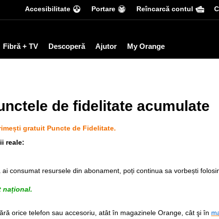
Accesibilitate
Portare
Reîncarcă contul
С
Fibră + TV
Descoperă
Ajutor
My Orange
unctele de fidelitate acumulate
mești gratuit Puncte de Fidelitate.
i reale:
 ai consumat resursele din abonament, poți continua sa vorbești folosi
 național.
ă orice telefon sau accesoriu, atât în magazinele Orange, cât şi în
ma