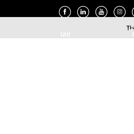
Ți-
Util
Despre Orange Moldova
ISO
Cod de etică
Cariera
Magazine
Magazinul mobil Orange
Semnătura Mobilă