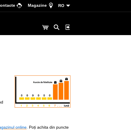
ontacte
Magazine
RO
nd
gazinul online
.
Poți achita din puncte