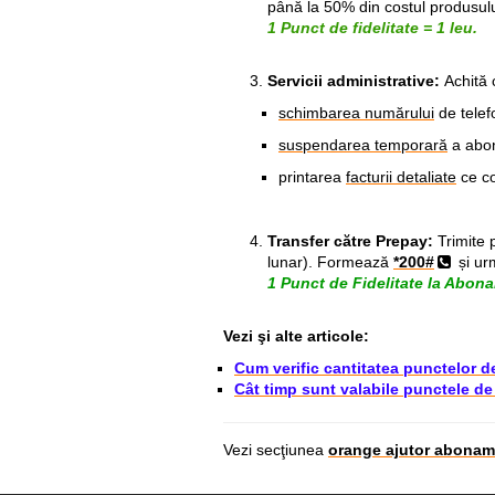
până la 50% din costul produsulu
1 Punct de fidelitate = 1 leu.
Servicii administrative:
Achită 
schimbarea numărului
de telef
suspendarea temporară
a abon
printarea
facturii detaliate
ce co
Transfer către Prepay:
Trimite 
lunar). Formează
*200#
și ur
1 Punct de Fidelitate la Abona
Vezi şi alte articole:
Cum verific cantitatea punctelor de
Cât timp sunt valabile punctele de
Vezi secţiunea
orange ajutor abonam