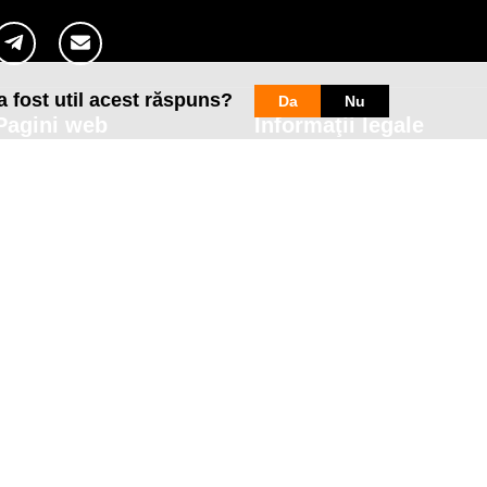
a fost util acest răspuns?
Da
Nu
Pagini web
Informaţii legale
my.orange.md
Condiţii contractuale
Magazin online
Documente necesare
Termeni utilizare magazin onlin
cybersecurity.orange.md
Condiții procurare dispozitive
systems.orange.md
Date personale
csr.orange.md
Indicatori de calitate
fundatia.orange.md
Interconectare şi acces
digitalcenter.orange.md
Pagina Furnizorului
service.orange.md
Alte informaţii