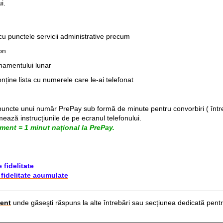
i.
cu punctele servicii administrative precum
on
amentului lunar
nține lista cu numerele care le-ai telefonat
puncte unui număr PrePay sub formă de minute pentru convorbiri ( între
mează instrucțiunile de pe ecranul telefonului.
ment = 1 minut național la PrePay.
 fidelitate
 fidelitate acumulate
ent
unde găseşti răspuns la alte întrebări sau secțiunea dedicată
pent