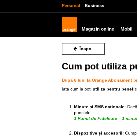
Personal
Business
Magazin online
Mobil
Înapoi
Cum pot utiliza p
După 6 luni la Orange Abonament pri
Iata cum le poți
utiliza pentru benefici
Minute și SMS naționale:
Dacă
punctele.
1 Punct de Fidelitate = 1 minut
Dispozitive și accesorii:
Cumpăr