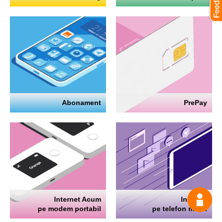
Abonament
PrePay
Internet Acum
Internet
Întrea
pe modem portabil
pe telefon mobil