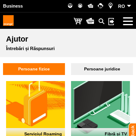
Business
RO
Ajutor
Întrebări și Răspunsuri
Persoane fizice
Persoane juridice
Serviciul Roaming
Fibră și TV