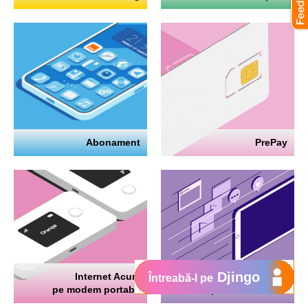
Abonament
PrePay
Djingo
Internet Acum
Internet
Întreabă-l pe
pe modem portabil
pe telefon mobil