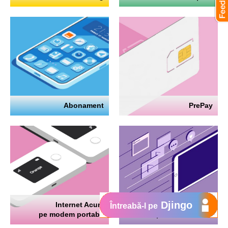
Abonament
PrePay
Djingo
Internet Acum
Internet
Întreabă-l pe
pe modem portabil
pe telefon mobil