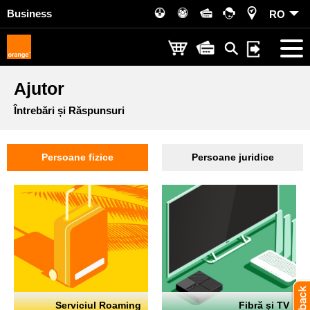
Business
RO
Ajutor
Întrebări și Răspunsuri
Persoane fizice
Persoane juridice
Serviciul Roaming
Fibră și TV