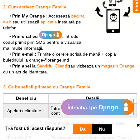
2. Cum activez Orange Family
•
Prin My Orange
: Accesează
pagina
web
sau utilizează
aplicația
instalată pe
telefon.
•
Prin chat cu
. Introdu
codul primit prin SMS pentru a vizualiza
mai multe informații.
•
Prin e-mail:
Trimite o cerere scrisă de mână + copia
buletinului la
orange@orange.md
•
Prin apel
la
Serviciul Clienți
sau vizitează un
magazin Orange
cu un act de identitate.
3. Ce beneficii primesc cu Orange Family
Beneficiu
Detalii
Djingo
Întreabă-l pe
Între toate numerele Family de pe același
Apeluri nelimitate
cont
Pentru abonamentele Family cu trafic
Internet dublu
inclus
Ți-a fost util acest răspuns?
Da
Nu
Transfer GB
Poți transfera trafic între membrii Family