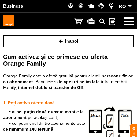
Business
RO
Înapoi
Cum activez şi ce primesc cu oferta
Orange Family
Orange Family este o ofertă gratuită pentru clienții
persoane fizice
cu abonament
. Beneficiezi de
apeluri nelimitate
între membrii
Family,
internet dublu
și
transfer de GB.
1. Poți activa oferta dacă:
• ai
cel puțin două numere mobile la
abonament
pe același cont;
• cel puțin unul dintre abonamente este
de
minimum 140 lei/lună
.